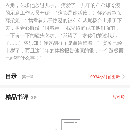
衣角，乞求他放过儿子。 疼爱了十几年的弟弟却冷漠
的示意工作人员开始。 “这都是你活该，让你还敢欺负
薛柔姐。” 我看着儿子惊恐的被弟弟从蹦极台上推了下
去，捂着心脏没了叫喊声。 我卑微的跪在他们面前，
一下有一下的磕头乞求。 “我错了，求你们放过我儿
子......” “林乐知！你这副样子是装给谁看。” “宴凌已经
十岁了，而且这半年的体检报告健康的很，一个蹦极而
已能有什么事！”
目录
第十章
9934小时前更新
精品书评
写评论
0
条