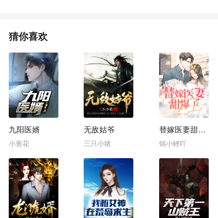
猜你喜欢
九阳医婿
无敌姑爷
替嫁医妻甜爆了
小葱花
三只小猪
锦小鲤吖