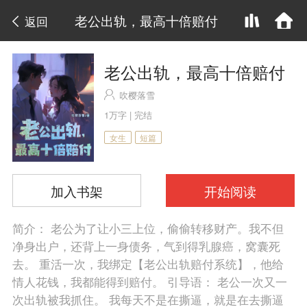
老公出轨，最高十倍赔付
返回
老公出轨，最高十倍赔付
吹樱落雪
1万字 | 完结
女生
短篇
加入书架
开始阅读
简介： 老公为了让小三上位，偷偷转移财产。我不但
净身出户，还背上一身债务，气到得乳腺癌，窝囊死
去。 重活一次，我绑定【老公出轨赔付系统】，他给
情人花钱，我都能得到赔付。 引导语： 老公一次又一
次出轨被我抓住。 我每天不是在撕逼，就是在去撕逼