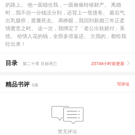
的路上。 他一面稳住我，一面偷偷转移财产。 离婚
时，我不但一分钱没分到，还背上一笔债务。 最后气
出乳腺癌，窝囊死去。 再睁眼，我回到新婚三年正柔
情蜜意之时。 这一次，我绑定了「老公出轨赔付」系
统。 给情人花的钱，全部多倍返还。 欠我的，都给我
吐出来！
目录
第二十章 目标死亡
23749小时前更新
精品书评
写评论
0
条
暂无评论