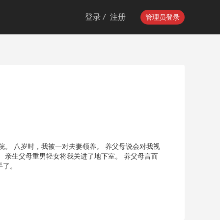
登录
/
注册
管理员登录
院。 八岁时，我被一对夫妻领养。 养父母说会对我视
： 亲生父母重男轻女将我关进了地下室。 养父母言而
手了。