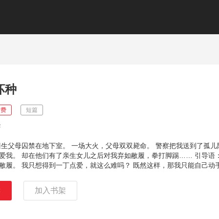
坏种
付费
短篇
字
亲生父母囚禁在地下室。 一场大火，父母双双毙命。 警察把我送到了孤儿
爱我。 却在他们有了亲生女儿之后对我弃如敝履，拳打脚踢…… 引导语
敝履。 我只想得到一丁点爱，就这么难吗？ 既然这样，那我只能自己动
读
加入书架