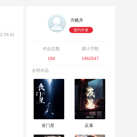
方晓月
签约作者
:28:41
作品总数
累计字数
184
1962547
全部作品
丧门星
反暴