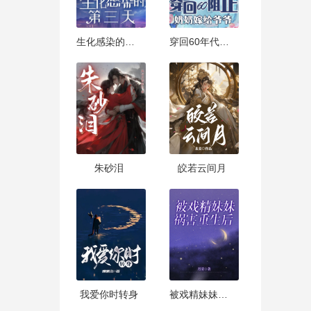
生化感染的第三天
穿回60年代阻止奶奶嫁给爷爷
朱砂泪
皎若云间月
我爱你时转身
被戏精妹妹祸害重生后