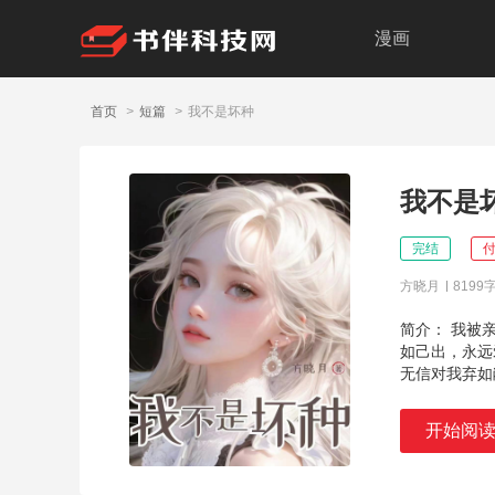
漫画
首页
>
短篇
>
我不是坏种
我不是
完结
方晓月
8199
简介： 我被
如己出，永远
无信对我弃如
开始阅