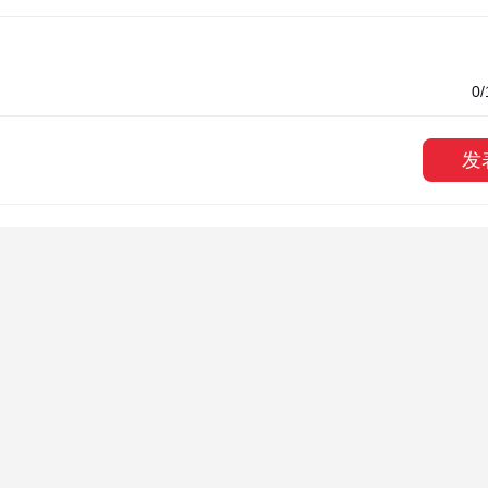
0
/
发