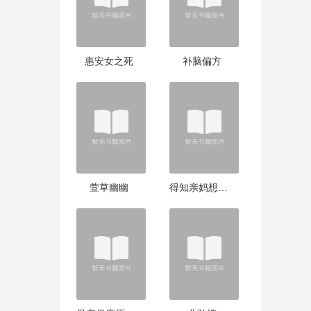
惠安女之死
补脑偏方
萱草幽幽
得知亲妈想卖掉我女儿后，我送他儿子去坐牢