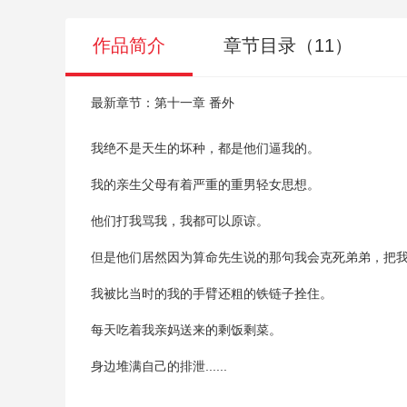
作品简介
章节目录（11）
最新章节：第十一章 番外
我绝不是天生的坏种，都是他们逼我的。
我的亲生父母有着严重的重男轻女思想。
他们打我骂我，我都可以原谅。
但是他们居然因为算命先生说的那句我会克死弟弟，把
我被比当时的我的手臂还粗的铁链子拴住。
每天吃着我亲妈送来的剩饭剩菜。
身边堆满自己的排泄......