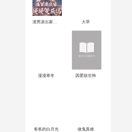
渣男滚出家，婆婆变成妈
大旱
漫漫寒冬
因爱故生怖
爸爸的白月光
做鬼真难