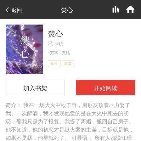
焚心
返回
焚心
未桉
1万字 | 完结
女生
短篇
加入书架
开始阅读
简介： 我在一场大火中毁了容，男朋友顶着压力娶了
我。一次醉酒，我才发现他爱的是在大火中死去的初
恋，娶我只是为了报复。我提了离婚，搬回自己房子。
他不知道，他的初恋才是纵火案的主谋，目标就是他，
如果不是我，他早就死了。 引导语： 所有人都说江璟