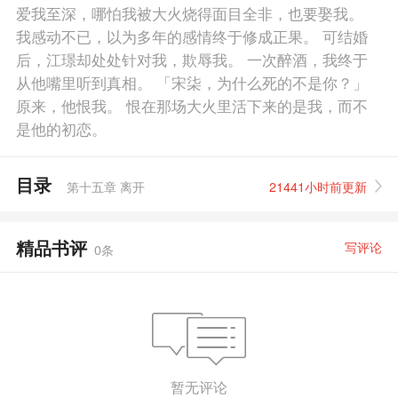
爱我至深，哪怕我被大火烧得面目全非，也要娶我。
我感动不已，以为多年的感情终于修成正果。 可结婚
后，江璟却处处针对我，欺辱我。 一次醉酒，我终于
从他嘴里听到真相。 「宋柒，为什么死的不是你？」
原来，他恨我。 恨在那场大火里活下来的是我，而不
是他的初恋。
目录
第十五章 离开
21441小时前更新
精品书评
写评论
0
条
暂无评论