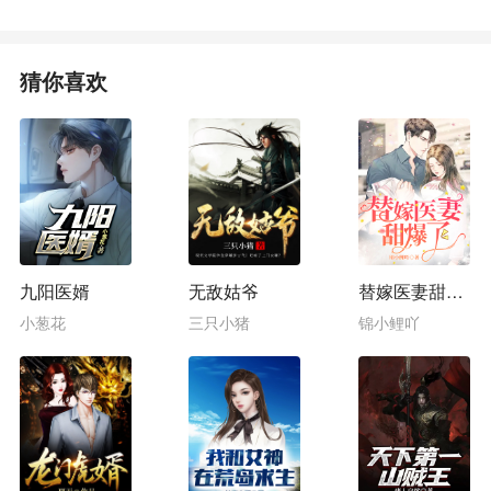
猜你喜欢
九阳医婿
无敌姑爷
替嫁医妻甜爆了
小葱花
三只小猪
锦小鲤吖