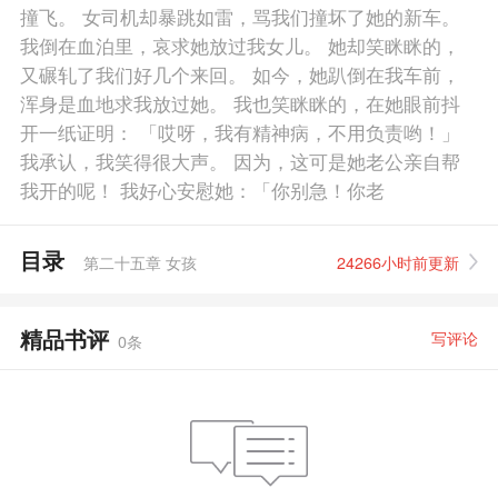
撞飞。 女司机却暴跳如雷，骂我们撞坏了她的新车。
我倒在血泊里，哀求她放过我女儿。 她却笑眯眯的，
又碾轧了我们好几个来回。 如今，她趴倒在我车前，
浑身是血地求我放过她。 我也笑眯眯的，在她眼前抖
开一纸证明： 「哎呀，我有精神病，不用负责哟！」
我承认，我笑得很大声。 因为，这可是她老公亲自帮
我开的呢！ 我好心安慰她：「你别急！你老
目录
第二十五章 女孩
24266小时前更新
精品书评
写评论
0
条