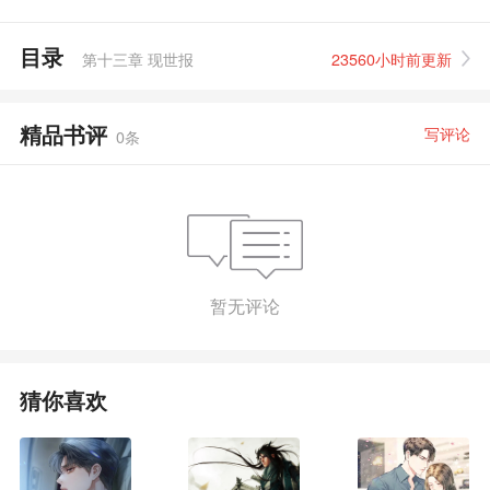
目录
第十三章 现世报
23560小时前更新
精品书评
写评论
0
条
暂无评论
猜你喜欢