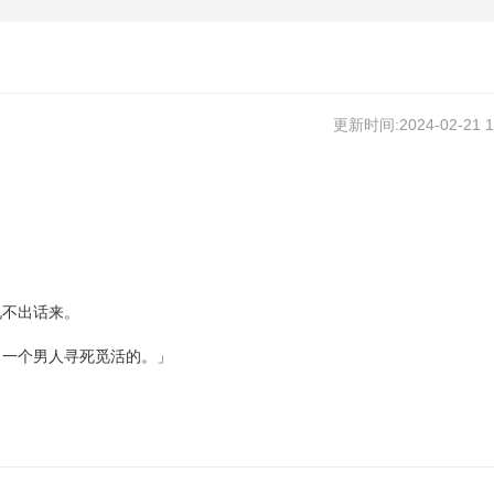
更新时间:2024-02-21 18
说不出话来。
了一个男人寻死觅活的。」