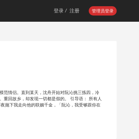
登录
/
注册
管理员登录
模范情侣。直到某天，沈舟开始对阮沁挑三拣四，冷
重回故乡，却发现一切都是假的。 引导语： 所有人
雨夜抛下我走向他的联姻千金，「阮沁，我受够跟你在
方的墓碑前，泣不成声。