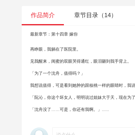
作品简介
章节目录（14）
最新章节：第十四章 嫁你
再睁眼，我躺在了医院里。
见我醒来，闺蜜的双眼哭得通红，眼泪砸到我手背上。
「为了一个沈舟，值得吗？」
我想说值得，可是看到她肿的跟核桃一样的眼睛时，我
「阮沁，你这个坏女人，明明说过姐妹大于天，现在为
「沈舟没了……可是，你还有我啊。」......