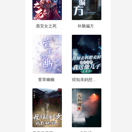
惠安女之死
补脑偏方
萱草幽幽
得知亲妈想卖掉我女儿后，我送他儿子去坐牢