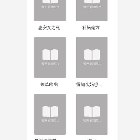
惠安女之死
补脑偏方
萱草幽幽
得知亲妈想卖掉我女儿后，我送他儿子去坐牢