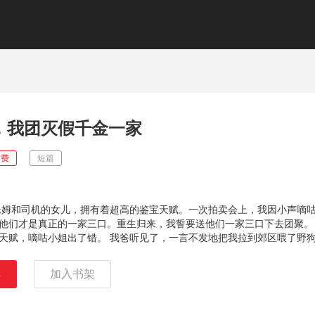
，我团灭假千金一家
付费
短篇
保姆和司机的女儿，拥有着超高的鉴宝天赋。一次拍卖会上，我因小声嘀
他们才是真正的一家三口。重生归来，我誓要送他们一家三口下去团聚。 
天赋，嘀咕小姐出了错。 我爸听见了，一言不发地把我拉到郊区喂了野狗
儿一辈子都将是豪门千金。」 死前最后一刻，我知道了所有的真相。 原
地狱。
读
加入书架