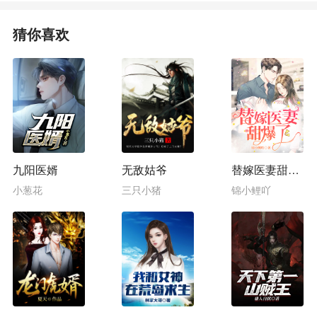
猜你喜欢
九阳医婿
无敌姑爷
替嫁医妻甜爆了
小葱花
三只小猪
锦小鲤吖