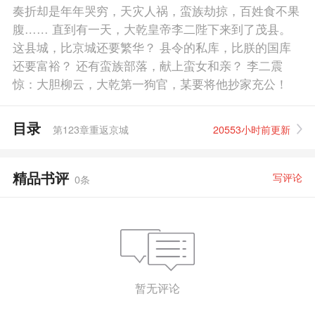
奏折却是年年哭穷，天灾人祸，蛮族劫掠，百姓食不果
腹…… 直到有一天，大乾皇帝李二陛下来到了茂县。
这县城，比京城还要繁华？ 县令的私库，比朕的国库
还要富裕？ 还有蛮族部落，献上蛮女和亲？ 李二震
惊：大胆柳云，大乾第一狗官，某要将他抄家充公！
目录
第123章重返京城
20553小时前更新
精品书评
写评论
0
条
暂无评论