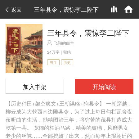
三年县令，震惊李二陛下
返回
三年县令，震惊李二陛下
飞翔的白羊
24万字 | 完结
男生
历史
加入书架
开始阅读
【历史种田+架空爽文+王朝谋略+狗县令】 一朝穿越，
柳云成为大乾西南边陲县令，为了过上每日勾栏瓦舍夜
夜听曲的生活，励精图治三年，将穷苦的茂县打造成大
乾第一县。 宽阔的柏油马路，精美的玻璃，风靡男女
老少的丝袜……全部捣鼓了出来，然而每年上报朝廷的