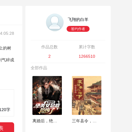
飞翔的白羊
签约作者
:05:28
作品总数
累计字数
上的树
2
1266510
剑气碎成
全部作品
120
字
离婚后，绝美女总裁后悔了
三年县令，震惊李二陛下
表