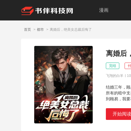
漫画
首页
>
都市
>
离婚后，绝美女总裁后悔了
离婚后
完结
飞翔的白羊
1
结婚三年，顾
所有的暗中支
到顾易，我要
开始阅