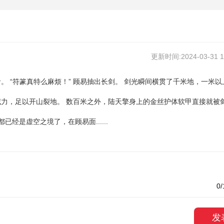
更新时间:2024-03-31 14
 “符篆真特么麻烦！” 顾易抽出长剑。 剑光瞬间横贯了千米地，一米以
力，足以开山裂地。 数百米之外，陆天擎身上的金丝护体软甲直接就被
经是虚空之境了，在顾易面......
0
/
发