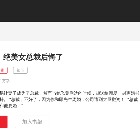
，绝美女总裁后悔了
付费
都市
01万字
易让妻子成为了总裁，然而当她飞黄腾达的时候，却送给顾易一封离婚书
持。 “总裁，不好了，因为你和顾先生离婚，公司遭到大量撤资！” “总裁
和他复婚！”
读
加入书架