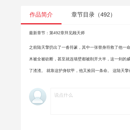
作品简介
章节目录（492）
最新章节：第492章拜见顾天师
之前陆天擎扔出了一沓符篆，其中一张替身符救了他一命。
木被全被砍断，甚至就连墙壁都被削开大半，这一剑的威
了渣渣。 就靠这护身软甲，他又捡回一条命。 这陆天擎都已