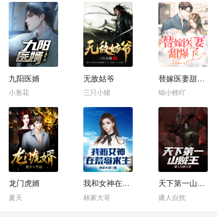
九阳医婿
无敌姑爷
替嫁医妻甜爆了
小葱花
三只小猪
锦小鲤吖
龙门虎婿
我和女神在荒岛求生
天下第一山贼王
夏天
林家大哥
庸人自扰