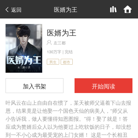
医婿为王
返回
医婿为王
左三都
130万字 | 完结
男生
都市
加入书架
开始阅读
叶风云在山上自由自在惯了，某天被师父逼着下山去报
恩，结果竟是让他娶一个国色天仙的病美人，“师父从
小告诉我，做人要懂得知恩图报。”得！娶了就是！答
应成为赘婿后众人以为他要过上吃软饭的日子，却没想
到一不小心成为最受宠的上门女婿！ 这是一个长相丑