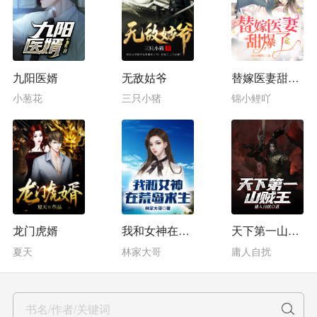
九阳医婿
无敌姑爷
替嫁医妻甜爆了
小葱花
三只小猪
锦小鲤吖
龙门虎婿
我和女神在荒岛求生
天下第一山贼王
夏天
林家大哥
庸人自扰
书名/作者/关键词