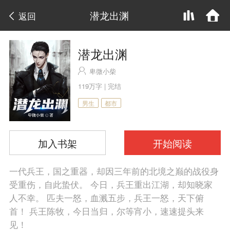
潜龙出渊
返回
潜龙出渊
卑微小柴
119万字 | 完结
男生
都市
加入书架
开始阅读
一代兵王，国之重器，却因三年前的北境之巅的战役身
受重伤，自此蛰伏。 今日，兵王重出江湖，却知晓家
人不幸。 匹夫一怒，血溅五步，兵王一怒，天下俯
首！ 兵王陈牧，今日当归，尔等宵小，速速提头来
见！